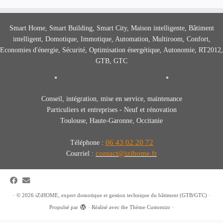
Smart Home, Smart Building, Smart City, Maison intelligente, Bâtiment
intelligent, Domotique, Immotique, Automation, Multiroom, Confort,
Economies d'énergie, Sécurité, Optimisation énergétique, Autonomie, RT2012,
GTB, GTC
Conseil, intégration, mise en service, maintenance
Particuliers et entreprises - Neuf et rénovation
Toulouse, Haute-Garonne, Occitanie
06 43 02 20 72
Téléphone :
contact@izihome.fr
Courriel :
·
© 2026
iZiHOME, expert domotique et gestion technique du bâtiment (GTB/GTC)
·
Propulsé par
·
Réalisé avec the
Thème Customizr
·