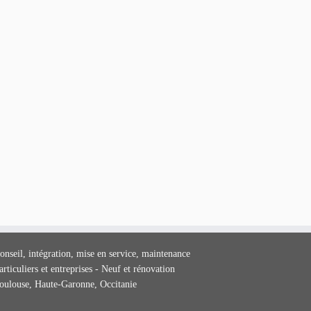
onseil, intégration, mise en service, maintenance
articuliers et entreprises - Neuf et rénovation
oulouse, Haute-Garonne, Occitanie