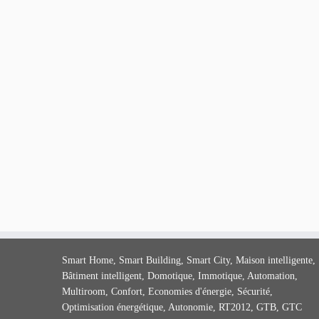
Smart Home, Smart Building, Smart City, Maison intelligente,
Bâtiment intelligent, Domotique, Immotique, Automation,
Multiroom, Confort, Economies d'énergie, Sécurité,
Optimisation énergétique, Autonomie, RT2012, GTB, GTC