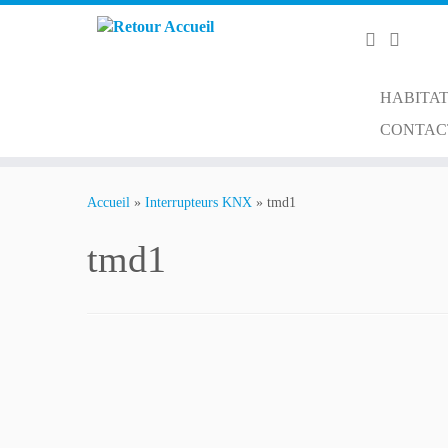
HABITAT
CONTAC
Passer
au
Accueil
»
Interrupteurs KNX
»
tmd1
contenu
tmd1