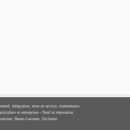
onseil, intégration, mise en service, maintenance
articuliers et entreprises - Neuf et rénovation
oulouse, Haute-Garonne, Occitanie