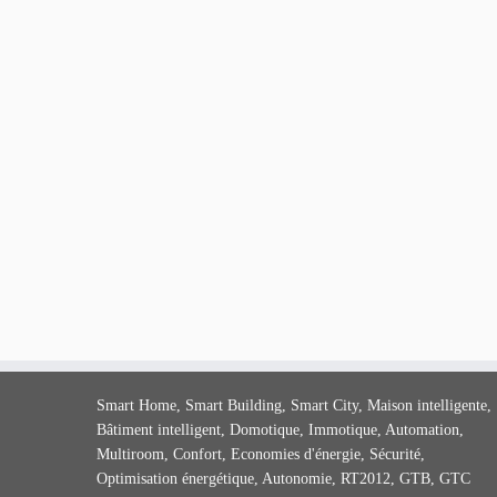
Smart Home, Smart Building, Smart City, Maison intelligente,
Bâtiment intelligent, Domotique, Immotique, Automation,
Multiroom, Confort, Economies d'énergie, Sécurité,
Optimisation énergétique, Autonomie, RT2012, GTB, GTC